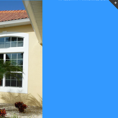
02599/92070
|
info(at)villa-calla.de